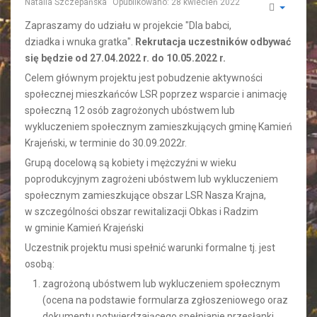
Natalia Szczepańska
Opublikowano: 28 kwiecień 2022
Zapraszamy do udziału w projekcie "Dla babci,
dziadka i wnuka gratka".
Rekrutacja uczestników odbywać
się będzie od 27.04.2022 r. do 10.05.2022 r.
Celem głównym projektu jest pobudzenie aktywności
społecznej mieszkańców LSR poprzez wsparcie i animację
społeczną 12 osób zagrożonych ubóstwem lub
wykluczeniem społecznym zamieszkujących gminę Kamień
Krajeński, w terminie do 30.09.2022r.
Grupą docelową są kobiety i mężczyźni w wieku
poprodukcyjnym zagrożeni ubóstwem lub wykluczeniem
społecznym zamieszkujące obszar LSR Nasza Krajna,
w szczególności obszar rewitalizacji Obkas i Radzim
w gminie Kamień Krajeński
Uczestnik projektu musi spełnić warunki formalne tj. jest
osobą:
zagrożoną ubóstwem lub wykluczeniem społecznym
(ocena na podstawie formularza zgłoszeniowego oraz
dokumentu potwierdzającego spełnianie przesłanki